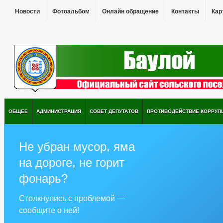
Новости
Фотоальбом
Онлайн обращение
Контакты
Кар
ОБЩЕЕ
АДМИНИСТРАЦИЯ
СОВЕТ ДЕПУТАТОВ
ПРОТИВОДЕЙСТВИЕ КОРРУП
Не убран мусор, яма
на дороге, не горит
фонарь?
Столкнулись с проблемой —
сообщите о ней!