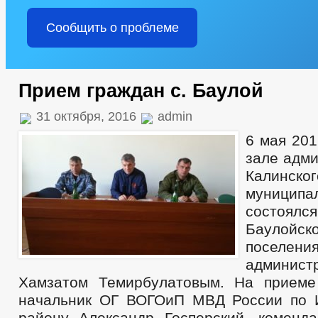
Сообщить о проблеме
Прием граждан с. Баулой
31 октября, 2016
admin
6 мая 201
зале адми
Калинског
муницип
состоялс
Баулойс
поселе
админис
Хамзатом Темирбулатовым. На приеме
начальник ОГ ВОГОиП МВД России по 
району Александр Госперский, коменда