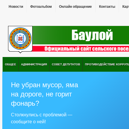
Новости
Фотоальбом
Онлайн обращение
Контакты
Кар
ОБЩЕЕ
АДМИНИСТРАЦИЯ
СОВЕТ ДЕПУТАТОВ
ПРОТИВОДЕЙСТВИЕ КОРРУП
Не убран мусор, яма
на дороге, не горит
фонарь?
Столкнулись с проблемой —
сообщите о ней!