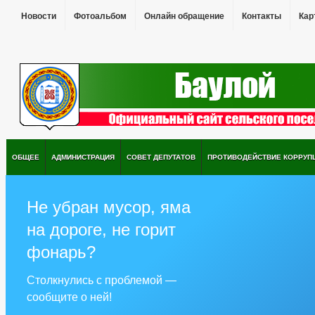
Новости
Фотоальбом
Онлайн обращение
Контакты
Кар
ОБЩЕЕ
АДМИНИСТРАЦИЯ
СОВЕТ ДЕПУТАТОВ
ПРОТИВОДЕЙСТВИЕ КОРРУП
Не убран мусор, яма
на дороге, не горит
фонарь?
Столкнулись с проблемой —
сообщите о ней!