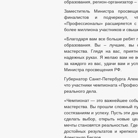
образования, регион-организатор –
Заместитель Министра просвещ
финалистов и подчеркнул, чт
«Профессионалы» расширяется с 
более миллиона участников и свыше
«Благодаря вам все больше ребят 
образования. Вы – лучшие, вы 
мастерства. Глядя на вас, прият
надежных руках. Я желаю вам не в
за каждого из вас, удачи вам и ус
Министра просвещения РФ.
Губернатор Санкт-Петербурга Алек
что участники чемпионата «Професс
реального дела.
«Чемпионат — это важнейшее собы
мастерства. Вы прошли сложный пут
состязаниям и успеху. Пусть эти д
сделать выбор, открыть новые цел
мечты становятся реальностью. Где
достойных результатов и крепког
Александр Беглов.