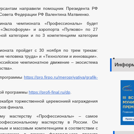
урсантам направили помощник Президента РФ
 Совета Федерации РФ Валентина Матвиенко.
финала чемпионата «Профессионалы» будет
 «Экспофорум» и аэропорта «Пулково» по 27
ной категории и по 3 компетенциям категории
оната пройдет с 30 ноября по трем трекам:
е человека труда» и «Технологии и инновации».
ссийское чемпионатное движение – экосистема
Информ
ства».
 программы
https://pro.firpo.ru/meropriyatiya/grafik-
вой программы
https://profi-final.ru/dp
.
екабря торжественной церемонией награждения
еров финала.
ому мастерству «Профессионалы» – самое
рофессиональному мастерству в России. Он
ным и массовым компетенциям в соответствии с