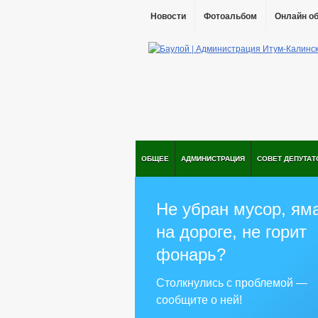
Новости
Фотоальбом
Онлайн о
ОБЩЕЕ
АДМИНИСТРАЦИЯ
СОВЕТ ДЕПУТАТ
Не убран мусор, ям
на дороге, не горит
фонарь?
Столкнулись с проблемой —
сообщите о ней!