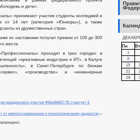
экономики в рамках федерального проекта
Прави
Молодежь и дети».
Федер
алы» принимают участие студенты колледжей и
те от 14 лет (категория «Юниоры»), а также
Кален
рсанты из дружественных стран.
ДЕКАБР
кже их наставники получат премии от 100 до 300
го места.
Пн
В
1
Профессионалы» проходит в трех городах: в
8
тенций «креативные индустрии и ИТ», в Калуге
15
шленность», в Санкт-Петербурге по блокам
22
«сервис», «производство» и «инженерные
29
ум гражданского участия #МЫВМЕСТЕ стартует 2
т от импортозамещения к технологическому лидерству
»
запрещено.