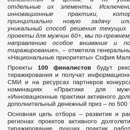
отдельные их элементы. Исключен
инновационные практики, кот
принципиально новую задачу ил
уникальный способ решения текущих 
проекты для мужчин 60+, мы по-прежнем
направлению особое внимание и по
тиражирование
», – отметила генераль
«Национальные приоритеты» София Мал
Проекты
100 финалистов
будут реко
тиражирования и получат информацион
СМИ и на ресурсах партнеров конкурс
номинациях «Практики для му
«Инновационные практики активного дол
дополнительный денежный приз – по 500 
Основная цель отбора – развитие и ра
регионах проектов активного долголет
тиражирование лучших практик раб