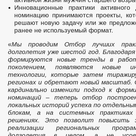
Инновационные практики активного 
номинацию принимаются проекты, ко
решают новую задачу или же предлож
ранее не используемый формат.
«
Мы проводим Отбор лучших прак
долголетия уже шестой год. Благодаря 
формируются новые тренды в рабо
поколением, появляются новые 
технологии, которые затем тиражир
регионах и обретают новый масштаб. 
кардинально изменили подход к форм
номинаций
–
теперь отбор построе
локальных историй успеха по отдельн
блокам, а на системных практиках
решениях. Это
позволит
повысит
ь
реализации региональных прогр
долголетия в целом, а не усов