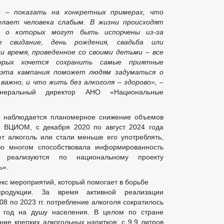
и – показать на конкретных примерах, что
делает человека слабым. В жизни происходят
ия о которых могут быть испорчены из-за
ое свидание, день рождения, свадьба или
и время, проведенное со своими детьми – все
рых хочется сохранить самые приятные
 эта кампания поможет людям задуматься о
важно, и что жить без алкоголя – здорово», –
неральный директор АНО «Национальные
е наблюдается планомерное снижение объемов
м ВЦИОМ, с декабря 2020 по август 2024 года
т алкоголь или стали меньше его употреблять,
о многом способствовала информированность
реализуются по национальному проекту
ь».
кс мероприятий, который помогает в борьбе
продукции. За время активной реализации
08 по 2023 гг. потребление алкоголя сократилось
в год на душу населения. В целом по стране
ие крепких алкогольных напитков: с 9,9 литров