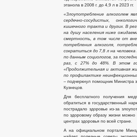
этанола в 2008 г. до 4,9 л в 2023 гг.
«Злоупотребление алкоголем яв
сердечно-сосудистых, онколог
кишечного тракта и других. В ре
на душу населения ниже ожидаем
смертность, в том числе от вне
потребления алкоголя, потребл
сократиться до 7,8 л на человека 
по данным социологов, за последн
раз, с 27% до 48%. В этом го
«Продолжительная и активная жи
по профилактике неинфекционных
–
подчеркнул помощник Министра 
Кузнецов.
Для бесплатного получения мед
обратиться в государственный нарк
пострадало здоровье из-за злоупо
по здоровому образу жизни можно 
центрах здоровья по всей стране.
А на официальном портале Минзд
найдет полезные советы эксперт