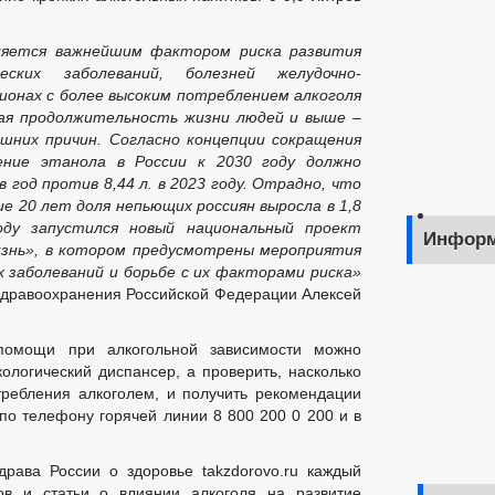
ляется важнейшим фактором риска развития
ических заболеваний, болезней желудочно-
гионах с более высоким потреблением алкоголя
ая продолжительность жизни людей и выше –
шних причин. Согласно концепции сокращения
ение этанола в России к 2030 году должно
в год против 8,44 л. в 2023 году. Отрадно, что
ие 20 лет доля непьющих россиян выросла в 1,8
ду запустился новый национальный проект
Информ
знь», в котором предусмотрены мероприятия
 заболеваний и борьбе с их факторами риска»
здравоохранения Российской Федерации Алексей
помощи при алкогольной зависимости можно
ологический диспансер, а проверить, насколько
требления алкоголем, и получить рекомендации
по телефону горячей линии 8 800 200 0 200 и в
рава России о здоровье takzdorovo.ru каждый
ов и статьи о влиянии алкоголя на развитие