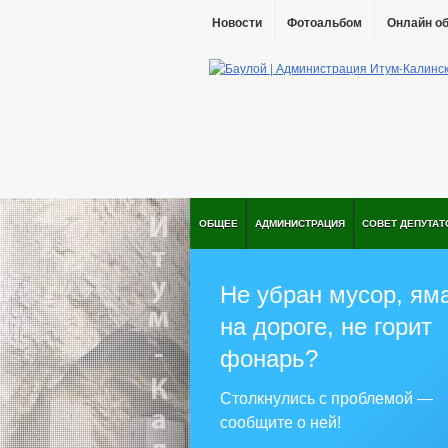
Новости
Фотоальбом
Онлайн о
ОБЩЕЕ
АДМИНИСТРАЦИЯ
СОВЕТ ДЕПУТАТ
Не убран мусор, ям
на дороге, не горит
фонарь?
Столкнулись с проблемой —
сообщите о ней!