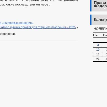
Прави
м, какие последствия он несет.
Федер
Кален
ма «Цифровые решения»
 отбор лучших практик для старшего поколения – 2025
»
НОЯБРЬ
запрещено.
Пн
В
3
10
17
24