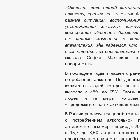
«Основная идея нашей кампани
алкоголь, крепкая связь с ним 
разные ситуации, воспоминан
употребления алкоголя: важн
корпоратив, общение с близкими 
те ценные моменты, о кото
впечатления. Мы надеемся, что
том, что для них действительно 
сказала София Малявина, ге
приоритеты».
В последние годы в нашей стран
потребления алкоголя. По данны
количество людей, которые не пью
выросло с 48% до 65%. Этому в
людей и те меры, которые 
«Продолжительная и активная жизн
В России реализуется целый компле
с потреблением алкогольной 
антиалкогольных мер в период с 20
с 15,7 до 8,63 литров этанола 
одновременно снижается потреблен