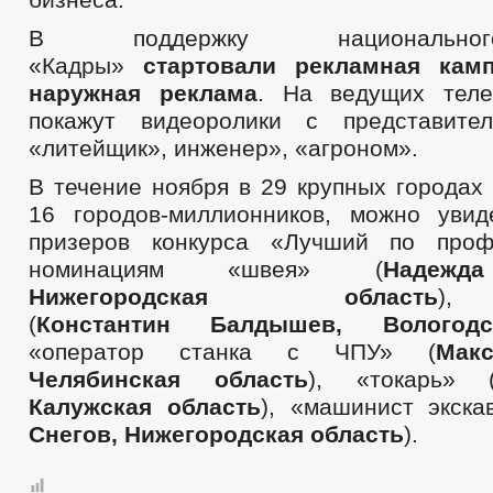
В поддержку национально
«Кадры»
стартовал
и
рекламная кам
наружная реклама
. На ведущих теле
покажут видеоролики с представите
«литейщик», инженер», «агроном».
В течение ноября в 29 крупных городах
16 городов-миллионников, можно уви
призеров конкурса «Лучший по проф
номинациям «швея» (
Надежд
Нижегородская область
),
(
Константин
Балдышев
, Вологодс
«оператор станка с ЧПУ» (
Мак
Челябинская область
), «токарь» 
Калужская область
), «машинист экска
Снегов, Нижегородская область
).