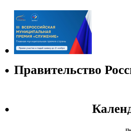
Правительство Рос
Кален
П