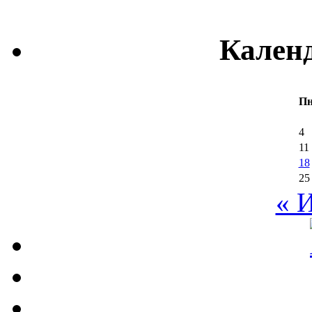
Кален
П
4
11
18
25
« 