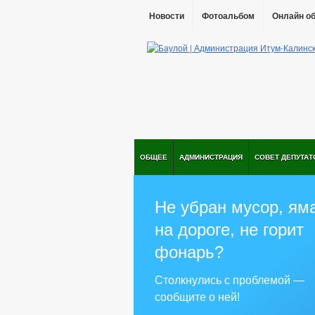
Новости
Фотоальбом
Онлайн о
ОБЩЕЕ
АДМИНИСТРАЦИЯ
СОВЕТ ДЕПУТАТ
Не убран мусор, ям
на дороге, не горит
фонарь?
Столкнулись с проблемой —
сообщите о ней!