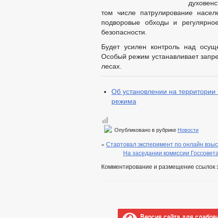
духовен
том числе патрулирование насел
подворовые обходы и регулярно
безопасности.
Будет усилен контроль над осущ
Особый режим устанавливает запре
лесах.
Об установлении на территории
режима
Опубликовано в рубрике
Новости
«
Стартовал эксперимент по онлайн взы
На заседании комиссии Госсовет
Комментирование и размещение ссылок 
Версия сайта для слабов