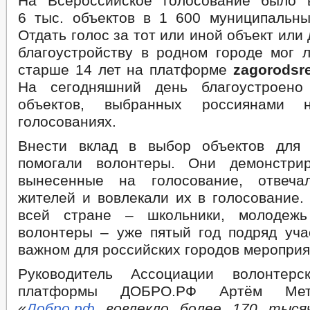
На Всероссийское голосование было 
6 тыс. объектов в 1 600 муниципальны
Отдать голос за тот или иной объект или
благоустройству в родном городе мог 
старше 14 лет на платформе
zagorodsre
На сегодняшний день благоустроен
объектов, выбранных россиянами 
голосованиях.
Внести вклад в выбор объектов для 
помогали волонтеры. Они демонстрир
вынесенные на голосование, отвеч
жителей и вовлекали их в голосование.
всей стране – школьники, молодеж
волонтеры – уже пятый год подряд уча
важном для российских городов мероприя
Руководитель Ассоциации волонтер
платформы ДОБРО.РФ Артём Мете
«
Добро.рф
вовлекло более 170 тысяч