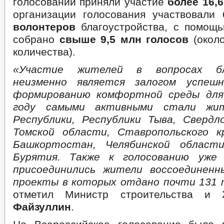
голосовании приняли участие
более 16,
организации голосования участвовали
волонтеров
благоустройства, с помощ
собрано
свыше 9,5 млн голосов
(окол
количества).
«Участие жителей в вопросах бл
неизменно является залогом успеш
формированию комфортной среды для
году самыми активными стали жит
Республики, Республики Тыва, Свердл
Томской области, Ставропольского к
Башкортостан, Челябинской област
Бурятия. Также к голосованию уже
присоединились жители воссоединенн
проекты в которых отдано почти 131 т
отметил Министр строительства
Файзуллин
.