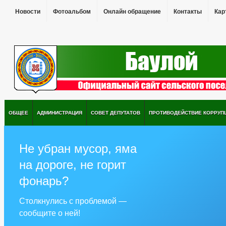
Новости
Фотоальбом
Онлайн обращение
Контакты
Кар
ОБЩЕЕ
АДМИНИСТРАЦИЯ
СОВЕТ ДЕПУТАТОВ
ПРОТИВОДЕЙСТВИЕ КОРРУП
Не убран мусор, яма
на дороге, не горит
фонарь?
Столкнулись с проблемой —
сообщите о ней!