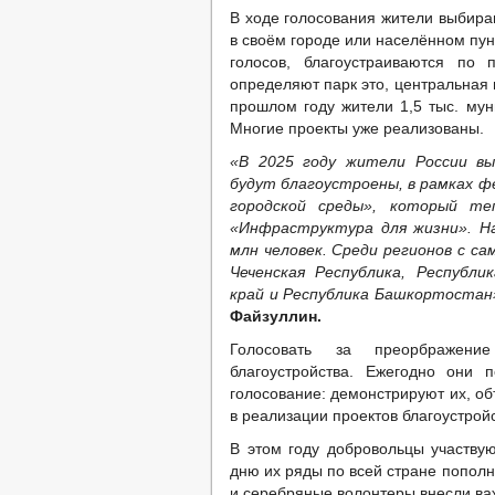
В ходе голосования жители выбира
в своём городе или населённом пу
голосов, благоустраиваются по
определяют парк это, центральная
прошлом году жители 1,5 тыс. мун
Многие проекты уже реализованы.
«В 2025 году жители России в
будут благоустроены, в рамках 
городской среды», который те
«Инфраструктура для жизни». На
млн человек. Среди регионов с са
Чеченская Республика, Республи
край и Республика Башкортостан
Файзуллин.
Голосовать за преорбражени
благоустройства. Ежегодно они 
голосование: демонстрируют их, о
в реализации проектов благоустройс
В этом году добровольцы участвую
дню их ряды по всей стране пополн
и серебряные волонтеры внесли важ