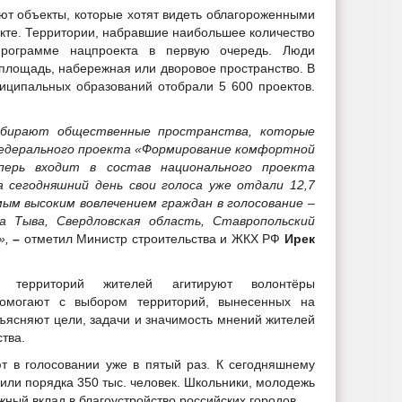
ют объекты, которые хотят видеть облагороженными
нкте. Территории, набравшие наибольшее количество
 программе нацпроекта в первую очередь. Люди
 площадь, набережная или дворовое пространство. В
иципальных образований отобрали 5 600 проектов.
ыбирают общественные пространства, которые
федерального проекта «Формирование комфортной
перь входит в состав национального проекта
 сегодняшний день свои голоса уже отдали 12,7
мым высоким вовлечением граждан в голосование –
ка Тыва, Свердловская область, Ставропольский
»,
–
отметил Министр строительства и ЖКХ РФ
Ирек
е территорий жителей агитируют волонтёры
помогают с выбором территорий, вынесенных на
бъясняют цели, задачи и значимость мнений жителей
тва.
т в голосовании уже в пятый раз. К сегодняшнему
или порядка 350 тыс. человек. Школьники, молодежь
ный вклад в благоустройство российских городов.