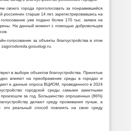
ям своего города проголосовать за понравившийся
й россиянин старше 14 лет, зарегистрировавшись на
а голосование уже подано более 170 тыс. заявок на
обрены. На данный момент с помощью добровольцев
сов.
йн-голосование за объекты благоустройства в этом
zagorodsreda.gosuslugi.ru.
твуют в выборе объектов благоустройства. Принятые
дно влияют на преображение среды в городах и
дают и данные опроса ВЦИОМ, проведенного в 2024
оустройство городской среды самыми заметными
 произошли за год. Большинство опрошенных (86%)
лагоустройству делают среду проживания лучше, а
 – это реальный способ повлиять на свою среду