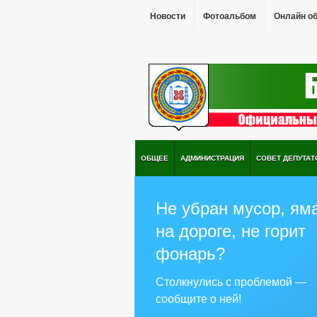
Новости
Фотоальбом
Онлайн о
ОБЩЕЕ
АДМИНИСТРАЦИЯ
СОВЕТ ДЕПУТАТ
Не убран мусор, ям
на дороге, не горит
фонарь?
Столкнулись с проблемой —
сообщите о ней!