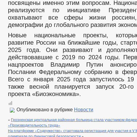
посвящены именно этим вопросам. Национ
реализуются по инициативе Президе
охватывают все сферы жизни россиян
демографии до глобального развития эконом
Новые национальные проекты, которы
развитие России на ближайшие годы, старт
2025 года. Они развивают и дополняю
действовавшие с 2019 по 2024 годы. Пер
нацпроектов Владимир Путин анонсир
Послании Федеральному собранию в февр
Всего с января 2025 года запустилось 19 
также весной планируется запуск 20-го
проекта «Биоэкономика».
Опубликовано в рубрике
Новости
«
Грозненская центральная районная больница стала участником федер
«Производительность труда»
На платформе «Содружество» стартовала регистрация для участия в V
олимпиаде по финансовой безопасности
»