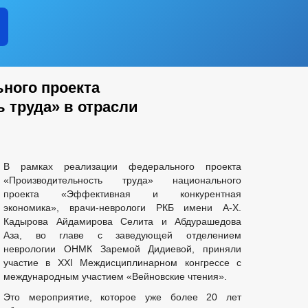
ФОРМАЦИОННЫЕ МАТЕРИАЛЫ
ФИНАНСОВО-ЭКОНОМИЧЕСКОЕ С
 СРЕДНЕГО ПРЕДПРИНИМАТЕЛЬСТВА
ОТАРИАЛЬНЫЕ ДЕЛА
СХОД ГРАЖДАН
ТРЕНИЮ ВОПРОСОВ НОРМИРОВАНИЯ В СФЕРЕ ЗАКУПОК
ИЙ И ЗАЯВЛЕНИЙ
ЦЕЛЕВЫЕ ПРОГРАММЫ
ЗАКУПКА ТОВА
ного проекта
ЕРОК
ГО И ЧС
 труда» в отрасли
НКЦИИ
ДЕПУТАТЫ
СТРУКТУРА
ИНЫЕ АКТЫ В СФЕРЕ ПРОТИВОДЕЙСТВИЯ КОРРУПЦИИ
АНТ
ИЧЕСКИЕ МАТЕРИАЛЫ
В рамках реализации федерального проекта
 ДОКУМЕНТОВ, СВЯЗАННЫХ С ПРОТИВОДЕЙСТВИЕМ КОРРУПЦИИ, ДЛЯ
«Производительность труда» национального
 ОБ ИМУЩЕСТВЕ И ОБЯЗАТЕЛЬСТВАХ ИМУЩЕСТВЕННОГО ХАРАКТЕРА
проекта «Эффективная и конкурентная
экономика», врачи-неврологи РКБ имени А-Х.
ВАНИЙ К СЛУЖЕБНОМУ ПОВЕДЕНИЮ И УРЕГУЛИРОВАНИЮ КОНФЛИКТА 
Кадырова Айдамирова Селита и Абдурашедова
О ФАКТАХ КОРРУПЦИИ
_
Аза, во главе с заведующей отделением
НИЯ
ПРОЕКТЫ К ОБСУЖДЕНИЮ
ПОРЯДОК ОБЖАЛОВАНИЯ
неврологии ОНМК Заремой Дидиевой, приняли
ДМИНИСТРАЦИИ
ПОСТАНОВЛЕНИЯ АДМИНИСТРАЦИИ
ПУ
участие в XXI Междисциплинарном конгрессе с
КОНЫ
международным участием «Вейновские чтения».
Это мероприятие, которое уже более 20 лет
ЮДЖЕТА