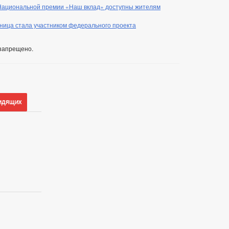
Национальной премии «Наш вклад» доступны жителям
ница стала участником федерального проекта
запрещено.
идящих