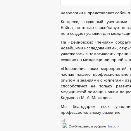
ФОРМЫ ЗАЯ
МУНИЦИПАЛЬНЫЕ УСЛУГИ
неврологии и представляет собой 
НОРМАТИВН
ОБРАЩЕНИЕ К ГЛАВ
Конгресс, созданный учениками 
ПРИЕМ ГРАЖДАН
Вейна, не только способствует по
ФОРМА ОБРАЩЕНИЙ
но и создает условия для междисци
РЕГЛАМЕНТ РАССМ
На «Вейновских чтениях» собрал
новейшими исследованиями, открыт
участвовать в тематических тренин
секциях по междисциплинарной кар
«Посещение таких мероприятий, 
частью нашего профессиональног
опытом и знаниями с коллегами из 
способствуют не только разви
медицинской помощи нашим пациен
Кадырова М. А. Межидова.
Мы благодарим всех участн
профессиональному развитию.
Опубликовано в рубрике
Новости