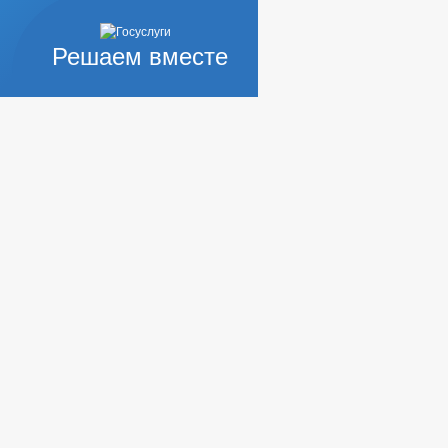
ОСТОЯНИЕ СУБЪЕКТОВ
Решаем вместе
РОВ, РАБОТ И УСЛУГ
ИКОРРУПЦИОННАЯ ЭКСПЕРТИЗА
 ЗАПОЛНЕНИЯ
ИНТЕРЕСОВ
 НПА
БЛИЧНЫЕ СЛУШАНИЯ