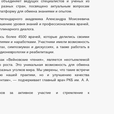
объединяет ведущих специалистов и ученых из
ВЛЕНИЙ ПО МУНИЦИПАЛЬНЫМ УСЛУГАМ
МУНИЦИПАЛЬНЫЕ УСЛ
разных стран, посвящено актуальным вопросам
платформу для обмена знаниями и опытом.
О-ПРАВОВЫЕ АКТЫ
СТАНДАРТЫ МУНИЦИПАЛЬНЫХ УСЛУГ
Е
ГРАФИК ПРИЕМА ГРАЖДАН
ОБЗОРЫ ОБРАЩЕНИЙ ГРА
легендарного академика Александра Моисеевича
вышению уровня знаний и профессионализма врачей,
 И ЗАЯВЛЕНИЙ
ПОРЯДОК РАССМОТРЕНИЯ ОБРАЩЕНИЙ
плинарного диалога.
ОТРЕНИЯ ОБРАЩЕНИЙ
ись более 4500 врачей, которые делились своими
иями и наработками. Участники имели возможность
гах, симпозиумах и дискуссиях, а также работать в
дионеврологии и реабилитации.
как «Вейновские чтения», является неотъемлемой
о роста. Это уникальная возможность для обмена
разных уголков мира. Мы уверены, что такие встречи
тию нашей практики, но и улучшению качества
там», — подчеркивает главный врач РКБ им. А. А.
иков за активное участие и стремление к