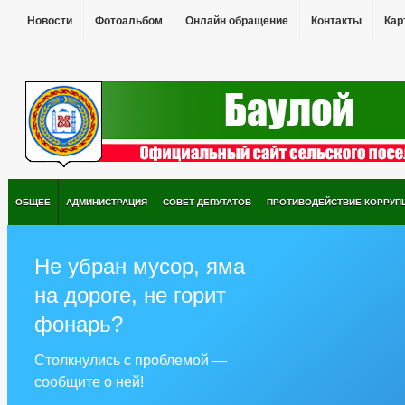
Новости
Фотоальбом
Онлайн обращение
Контакты
Кар
ОБЩЕЕ
АДМИНИСТРАЦИЯ
СОВЕТ ДЕПУТАТОВ
ПРОТИВОДЕЙСТВИЕ КОРРУП
Не убран мусор, яма
на дороге, не горит
фонарь?
Столкнулись с проблемой —
сообщите о ней!