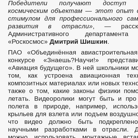
Победители получают доступ 
космическим объектам — этот опыт
стимулом для профессионального сам
развития в отрасли»
, — расска
Административного департамента 
«Роскосмос»
Дмитрий Шишкин
.
ПАО «Объединённая авиастроительная
конкурсе «Знаешь?Научи!» предста
«Авиация будущего». В ней школьники мо
том, как устроена авиационная тех
композитных материалах или новых техно
также о том, какие законы физики пом
летать. Видеоролики могут быть и пр
полета в природе, например, исполь
крыльев для взлета или подъем воздушн
что видео должно быть подкреплен
научными разработками в отрасли. Д
можно использовать монтажные вста