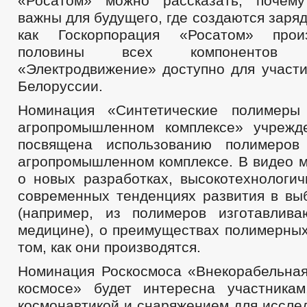
«Росатом» можно рассказать, почему
важны для будущего, где создаются заря
как Госкорпорация «Росатом» прои
половины всех компонентов эл
«Электродвижение» доступно для участи
Белоруссии.
Номинация «Синтетические полимер
агропромышленном комплексе» учреж
посвящена использованию полимеро
агропромышленном комплексе. В видео м
о новых разработках, высокотехнологи
современных тенденциях развития в вы
(например, из полимеров изготавлив
медицине), о преимуществах полимерных
том, как они производятся.
Номинация Роскосмоса «Внекорабельная
космосе» будет интересна участника
космонавтикой и снаряжением для иссле