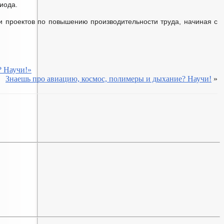
иода.
и проектов по повышению производительности труда, начиная с
? Научи!»
Знаешь про авиацию, космос, полимеры и дыхание? Научи!
»