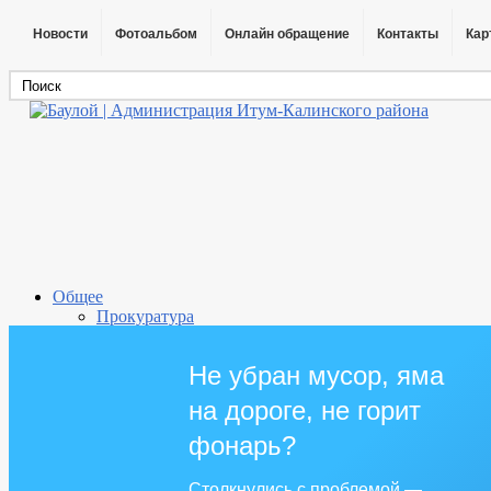
Новости
Фотоальбом
Онлайн обращение
Контакты
Кар
Общее
Прокуратура
Важная информация
Информация о поселении
Не убран мусор, яма
Экологическое просвещение
Сведения о качестве питьевой воды
на дороге, не горит
Администрация
Глава
фонарь?
Реквизиты
Градостроительство
Столкнулись с проблемой —