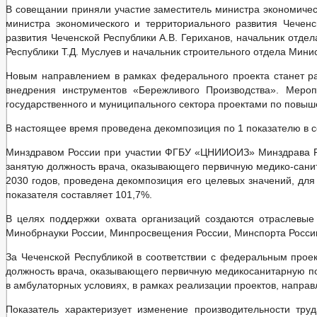
Закупка товаров, работ и услуг
В совещании приняли участие заместитель министра экономичес
Информация о результатах проверок
министра экономического и территориального развития Чеченс
ГО и ЧС
развития Чеченской Республики А.В. Гериханов, начальник отде
Совет депутатов
Республики Т.Д. Муслуев и начальник строительного отдела Мини
Задачи
Функции
Новым направлением в рамках федерального проекта станет р
Депутаты
внедрения инструментов «Бережливого Производства». Меро
Структура
государственного и муниципального сектора проектами по повыш
Полномочия
Противодействие коррупции
В настоящее время проведена декомпозиция по 1 показателю в сф
НПА
Иные акты в сфере противодействия коррупции
Минздравом России при участии ФГБУ «ЦНИИОИЗ» Минздрава Рос
Антикоррупционная экспертиза
занятую должность врача, оказывающего первичную медико-санит
Методические материалы
2030 годов, проведена декомпозиция его целевых значений, для
Формы документов, связанных с противодействием
Сведения о доходах, расходах, об имуществе и обяз
показателя составляет 101,7%.
Комиссия по соблюдению требований к служебному
В целях поддержки охвата организаций создаются отраслевые
Обратная связь для сообщений о фактах коррупции
_
Минобрнауки России, Минпросвещения России, Минспорта России
Правовые акты
За Чеченской Республикой в соответствии с федеральным прое
Устав
Решения
должность врача, оказывающего первичную медикосанитарную п
Проекты к обсуждению
в амбулаторных условиях, в рамках реализации проектов, напра
Порядок обжалования НПА
Распоряжения администрации
Показатель характеризует изменение производительности тр