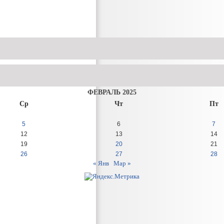
ФЕВРАЛЬ 2025
Ср
Чт
Пт
5
6
7
12
13
14
19
20
21
26
27
28
« Янв
Мар »