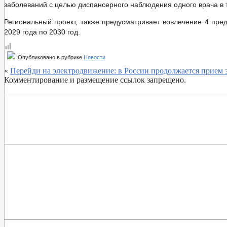
Постановления администрации
заболеваний с целью диспансерного наблюдения одного врача в т
Публичные слушания
Федеральные законы
Региональный проект, также предусматривает вовлечение 4 пре
Бюджет
2029 года по 2030 год.
Бюджет по годам
Отчет об исполнении бюджета
Муниципальные услуги
Опубликовано в рубрике
Новости
Формы заявлений по муниципальным услугам
«
Перейди на электродвижение: в России продолжается прием з
Муниципальные услуги
Комментирование и размещение ссылок запрещено.
Нормативно-правовые акты
Стандарты муниципальных услуг
Прием граждан
Обращение к главе
График приема граждан
Обзоры обращений граждан
Форма обращений и заявлений
Порядок рассмотрения обращений
Регламент рассмотрения обращений