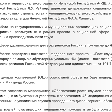
кого и территориального развития Чеченской Республики А-Р.Ш. 
кой Республики Л.У. Реймер, директор департамента социальног
ла экономики строительства и жилищно-коммунального хозяйства м
стерства культуры Чеченской Республики Л-А.А. Халимов.
абота на государственных и муниципальных организациях социа
приятия, реализуемые в рамках проекта в социальной сфере 
ению производительности труда.
ере здравоохранения для всех регионов России, в том числе до Ч
сии определен показатель федерального проекта – «Рост случа
арную помощь в амбулаторных условиях, %» (далее – показатель)
 всех регионов Российской Федерации они одинаковые — от 101,7 
 коррупции, для заполнения
ательствах имущественного характера
 поведению и урегулированию конфликта интересов
 центры компетенций (ОЦК) социальной сферы на базе подведо
 и Минтруда России.
ктом закреплено мероприятие «Обеспечение роста случаев прове
омощь в амбулаторных условиях» с вовлечением 43 медицинских
вленных на увеличение случаев проведенного диспансерного набл
уда врачей, оказывающих медицинскую помощь в амбулаторных