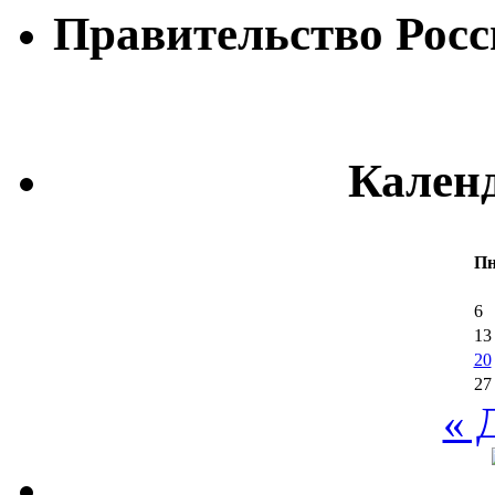
Правительство Рос
Кален
П
6
13
20
27
« 