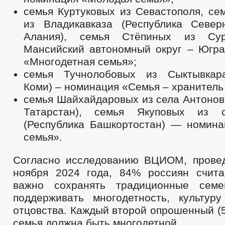
семья Куртуковых из Севастополя, се
из Владикавказа (Республика Севе
Алания), семья Стёпиных из Сур
Мансийский автономный округ – Югра
«Многодетная семья»;
семья Тучнолобовых из Сыктывкара
Коми) – номинация «Семья – хранитель
семья Шайхайдаровых из села Антонов
Татарстан), семья Якуповых из 
(Республика Башкортостан) — номина
семья».
Согласно исследованию ВЦИОМ, прове
ноября 2024 года, 84% россиян счита
важно сохранять традиционные семе
поддерживать многодетность, культур
отцовства. Каждый второй опрошенный (5
семья должна быть многодетной.