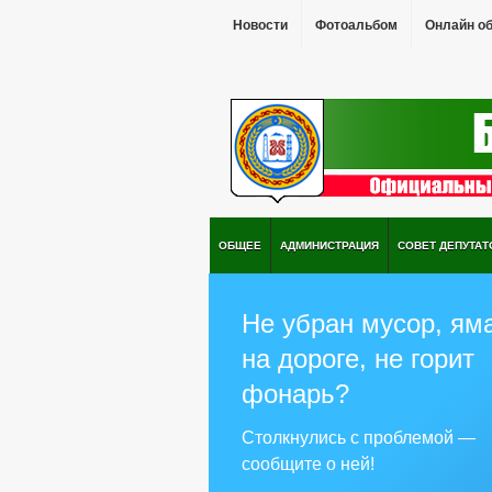
Новости
Фотоальбом
Онлайн о
ОБЩЕЕ
АДМИНИСТРАЦИЯ
СОВЕТ ДЕПУТАТ
Не убран мусор, ям
на дороге, не горит
фонарь?
Столкнулись с проблемой —
сообщите о ней!