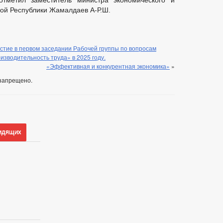
тметил заместитель министра экономического и
кой Республики Жамалдаев А-Р.Ш.
стие в первом заседании Рабочей группы по вопросам
зводительность труда» в 2025 году.
«Эффективная и конкурентная экономика»
»
запрещено.
идящих