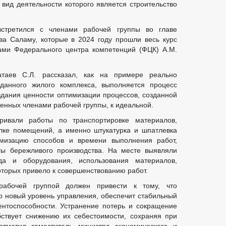
д деятельности которого является строительство
стретился с членами рабочей группы во главе
ва Саламу, которые в 2024 году прошли весь курс
тами Федерального центра компетенций (ФЦК) А.М.
атаев С.Л. рассказал, как на примере реально
данного жилого комплекса, выполняется процесс
здания ценности оптимизации процессов, созданной
енных членами рабочей группы, к идеальной.
ривали работы по транспортировке материалов,
лке помещений, а именно штукатурка и шпатлевка
мизацию способов и времени выполнения работ,
ты бережливого производства. На месте выявляли
да и оборудования, использования материалов,
оторых привело к совершенствованию работ.
рабочей группой должен привести к тому, что
о новый уровень управления, обеспечит стабильный
ентоспособности. Устранение потерь и сокращение
ствует снижению их себестоимости, сохраняя при