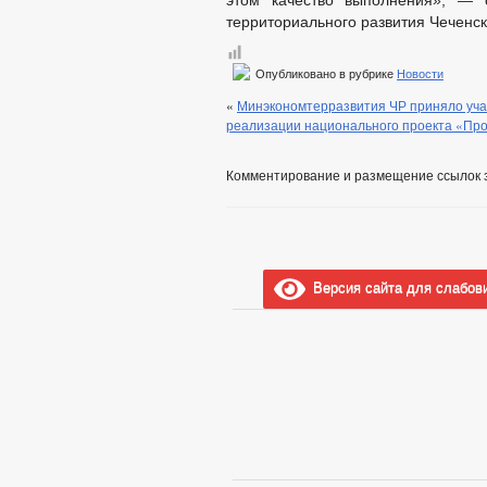
этом качество выполнения», — о
территориального развития Чеченс
Опубликовано в рубрике
Новости
«
Минэкономтерразвития ЧР приняло уча
реализации национального проекта «Прои
Комментирование и размещение ссылок 
Версия сайта для слабов