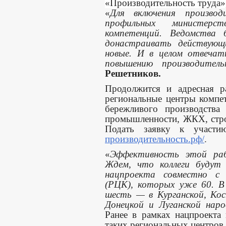
«Производительность труда»,
«
Для включения произво
профильных министерс
компетенций. Ведомства 
донастраивать действую
новые. И в целом отвечат
повышению производител
Решетников.
Продолжится и адресная р
региональные центры компе
бережливого производства
промышленности, ЖКХ, стро
Подать заявку к участ
производительность.рф/
.
«
Эффективность этой раб
Ждем, что коллеги будут 
нацпроекта совместно с 
(РЦК), которых уже 60. 
шесть — в Курганской, Кос
Донецкой и Луганской наро
Ранее в рамках нацпроекта
таких региональных центров.