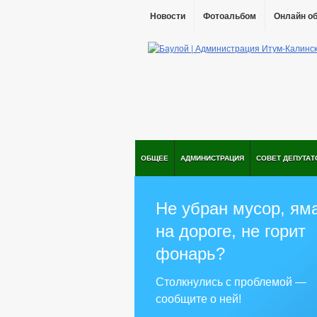
Новости
Фотоальбом
Онлайн о
ОБЩЕЕ
АДМИНИСТРАЦИЯ
СОВЕТ ДЕПУТАТ
Не убран мусор, ям
на дороге, не горит
фонарь?
Столкнулись с проблемой —
сообщите о ней!