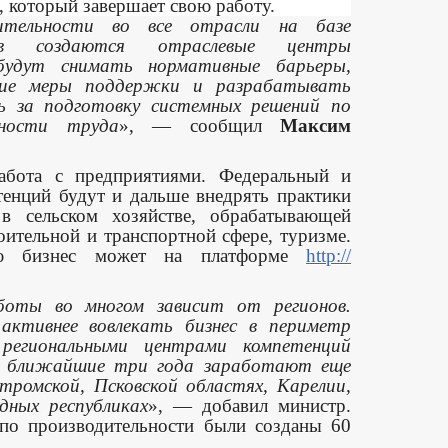
 который завершает свою работу.
дительности во все отрасли на базе
тв создаются отраслевые центры
будут снимать нормативные барьеры,
щие меры поддержки и разрабатывать
ь за подготовку системных решений по
ьности труда
», — сообщил
Максим
абота с предприятиями. Федеральный и
тенций будут и дальше внедрять практики
 в сельском хозяйстве, обрабатывающей
ительной и транспортной сфере, туризме.
ию бизнес может на платформе
http://
оты во многом зависит от регионов.
активнее вовлекать бизнес в периметр
региональными центрами компетенций
В ближайшие три года заработают еще
тромской, Псковской областях, Карелии,
дных республиках
», — добавил министр.
 по производительности были созданы 60