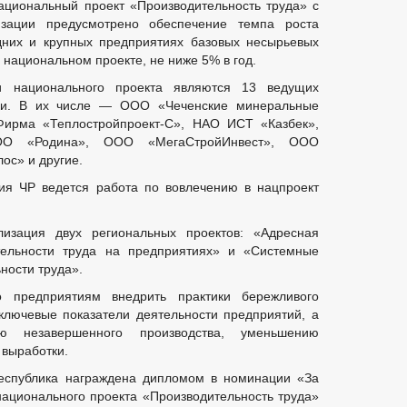
ациональный проект «Производительность труда» с
зации предусмотрено обеспечение темпа роста
дних и крупных предприятиях базовых несырьевых
 национальном проекте, не ниже 5% в год.
и национального проекта являются 13 ведущих
ики. В их числе — ООО «Чеченские минеральные
ирма «Теплостройпроект-С», НАО ИСТ «Казбек»,
ОО «Родина», ООО «МегаСтройИнвест», ООО
с» и другие.
ия ЧР ведется работа по вовлечению в нацпроект
изация двух региональных проектов: «Адресная
ельности труда на предприятиях» и «Системные
ности труда».
о предприятиям внедрить практики бережливого
ключевые показатели деятельности предприятий, а
ю незавершенного производства, уменьшению
 выработки.
Республика награждена дипломом в номинации «За
ационального проекта «Производительность труда»