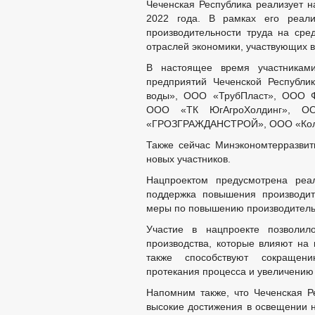
Чеченская Республика реализует н
2022 года. В рамках его реали
производительности труда на сре
отраслей экономики, участвующих в
В настоящее время участникам
предприятий Чеченской Республ
воды», ООО «ТрубПласт», ООО Ф
ООО «ТК ЮгАгроХолдинг», О
«ГРОЗГРАЖДАНСТРОЙ», ООО «Коло
Также сейчас Минэкономтерразвит
новых участников.
Нацпроектом предусмотрена реал
поддержка повышения производит
меры по повышению производитель
Участие в нацпроекте позволил
производства, которые влияют на 
также способствуют сокращени
протекания процесса и увеличению
Напомним также, что Чеченская 
высокие достижения в освещении н