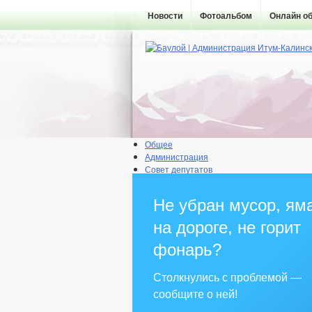
Новости
Фотоальбом
Онлайн о
Общее
Администрация
Совет депутатов
Противодействие коррупции
Правовые акты
Не убран мусор, ям
Бюджет
Муниципальные услуги
на дороге, не горит
Прием граждан
фонарь?
Столкнулись с проблемой —
сообщите о ней!