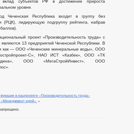
 вклад субъектов РФ в достижение прироста
ральном уровне.
од Чеченская Республика входит в группу без
и (РЦК), лидирующую подгруппу рейтинга, набрав
 баллов).
ациональный проект «Производительность труда» с
а являются 13 предприятий Чеченской Республики. В
ии как — ООО «Чеченские минеральные воды», ООО
остройпроект-С», НАО ИСТ «Казбек», ООО «ТК
одина», ООО «МегаСтройИнвест», ООО
ос».
твующие в нацпроекте «Производительность труда»
у «Менеджмент идей».
»
запрещено.