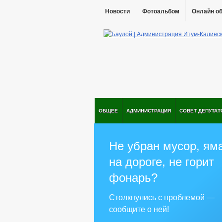
Новости
Фотоальбом
Онлайн о
ОБЩЕЕ
АДМИНИСТРАЦИЯ
СОВЕТ ДЕПУТАТ
Не убран мусор, ям
на дороге, не горит
фонарь?
Столкнулись с проблемой —
сообщите о ней!