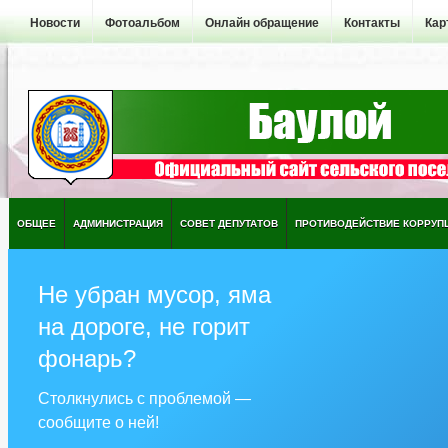
Новости
Фотоальбом
Онлайн обращение
Контакты
Кар
ОБЩЕЕ
АДМИНИСТРАЦИЯ
СОВЕТ ДЕПУТАТОВ
ПРОТИВОДЕЙСТВИЕ КОРРУП
Не убран мусор, яма
на дороге, не горит
фонарь?
Столкнулись с проблемой —
сообщите о ней!