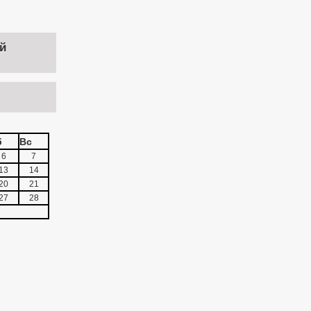
й
б
Вс
6
7
13
14
20
21
27
28