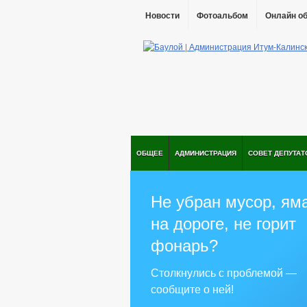
Новости
Фотоальбом
Онлайн о
ОБЩЕЕ
АДМИНИСТРАЦИЯ
СОВЕТ ДЕПУТАТ
Не убран мусор, ям
на дороге, не горит
фонарь?
Столкнулись с проблемой —
сообщите о ней!