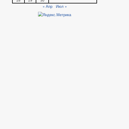
28
29
30
« Апр
Июл »