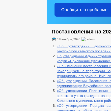
Сообщить о проблеме
Постановления на 202
18 ноября, 2020
admin
«Об утверждении должностн
Баулойского сельского поселени
Об утверждении Административ
услуги «Присвоение (уточнение
«Об изменении постановления №
находящихся на территории Бау
муниципального района Чеченск
«Об утверждении Положения о
администрации Баулойского сел
«Об утверждении Положения «
воинского учета граждан» на те
Калинского муниципального рай
«Об утверждении Порядка ра
имуществе и обязательствах