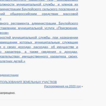
олжности муниципальной службы, и членов их
министрации Баулойского сельского поселения и
ений общероссийским средствам массовой
»
вного регламента администрации Баулойского
ставлению муниципальной услуги «Присвоение,
есов»
ностей муниципальной службы, при назначении
замещении которых муниципальные служащие
я о своих доходах, расходах, об имуществе и
го характера, а также сведения о доходах,
зательствах имущественного характера своих,
нолетних детей.»
 администрации
СПОЛЬЗОВАНИЯ ЗЕМЕЛЬНЫХ УЧАСТКОВ
Распоряжения на 2020 год
»
запрещено.