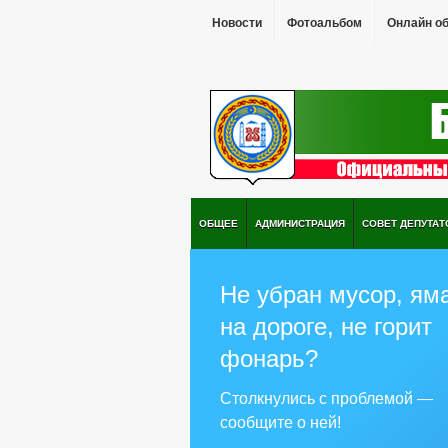
Новости
Фотоальбом
Онлайн о
ОБЩЕЕ
АДМИНИСТРАЦИЯ
СОВЕТ ДЕПУТАТ
Не убран мусор, ям
на дороге, не горит
фонарь?
Столкнулись с проблемой —
сообщите о ней!