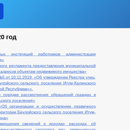
0 год
ых инструкций работников администрации
я»
ного регламента предоставления муниципальной
) адресов объектам недвижимого имущества»
5 от 10.11.2019. «Об утверждении Реестра улиц,
лойского сельского поселения Итум-Калинского
ой Республики»».
 порядке рассмотрения обращений граждан в
ьского поселения»
Об организации и осуществлении первичного
рритории Баулойского сельского поселения Итум-
она»
змещения сведений о доходах, расходах, об
 имущественного характера лиц, замещающих