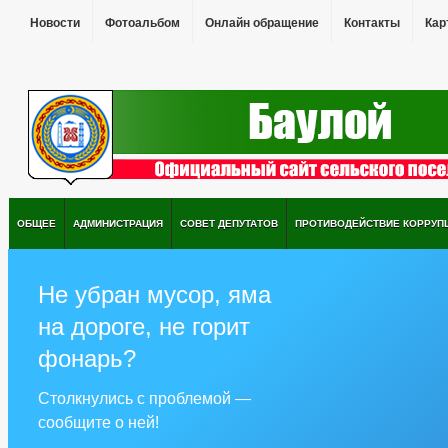
Новости
Фотоальбом
Онлайн обращение
Контакты
Кар
ОБЩЕЕ
АДМИНИСТРАЦИЯ
СОВЕТ ДЕПУТАТОВ
ПРОТИВОДЕЙСТВИЕ КОРРУП
Не убран мусор, яма
на дороге, не горит
фонарь?
Столкнулись с проблемой —
сообщите о ней!