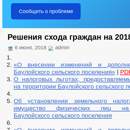
Сообщить о проблеме
Решения схода граждан на 201
6 июня, 2018
admin
«О внесении изменений и дополн
Баулойского сельского поселения»
|
PD
О налоговых льготах, предоставляем
на территории Баулойского сельского 
Об установлении земельного налог
имущество физических лиц на
Баулойского сельского поселения
«О внесении изменений и дополн