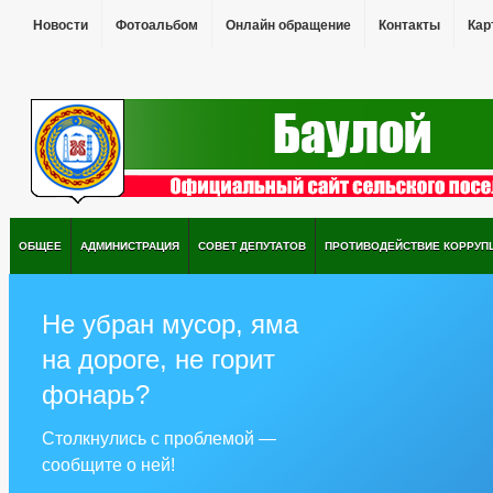
Новости
Фотоальбом
Онлайн обращение
Контакты
Кар
ОБЩЕЕ
АДМИНИСТРАЦИЯ
СОВЕТ ДЕПУТАТОВ
ПРОТИВОДЕЙСТВИЕ КОРРУП
Не убран мусор, яма
на дороге, не горит
фонарь?
Столкнулись с проблемой —
сообщите о ней!