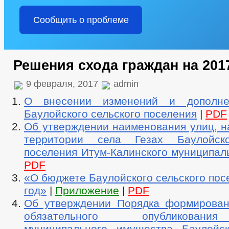
Сообщить о проблеме
Решения схода граждан на 201
9 февраля, 2017
admin
О внесении изменений и дополн
Баулойского сельского поселения
|
PDF
Об утверждении наименования улиц, н
территории села Гезах Баулойско
поселения Итум-Калинского муниципал
PDF
«О бюджете Баулойского сельского пос
год»
|
Приложение
|
PDF
Об утверждении Порядка формирован
обязательного опубликован
муниципального имущества Баулойск