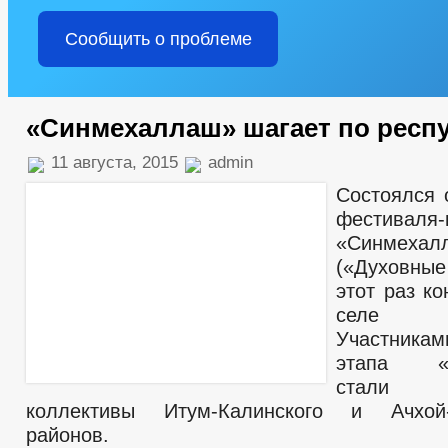
Сообщить о проблеме
«Синмехаллаш» шагает по респ
11 августа, 2015
admin
Состоялся 
фестиваля-
«Синмехал
(«Духовные
этот раз к
селе М
Участника
этапа «С
стали 
коллективы Итум-Калинского и Ачхой-
районов.