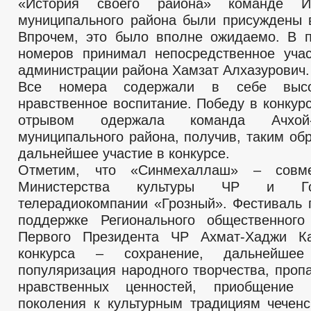
«История своего района» команде Ит
муниципального района были присуждены
Впрочем, это было вполне ожидаемо. В п
номеров принимал непосредственное уча
администрации района Хамзат Алхазурович.
Все номера содержали в себе высо
нравственное воспитание. Победу в конкур
отрывом одержала команда Ачхой-М
муниципального района, получив, таким об
дальнейшее участие в конкурсе.
Отметим, что «Синмехаллаш» – совме
Министерства культуры ЧР и Госу
телерадиокомпании «Грозный». Фестиваль 
поддержке Регионального общественног
Первого Президента ЧР Ахмат-Хаджи К
конкурса – сохранение, дальнейше
популяризация народного творчества, проп
нравственных ценностей, приобщение 
поколения к культурным традициям чеченс