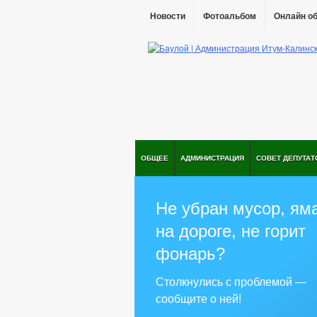
Новости
Фотоальбом
Онлайн о
ОБЩЕЕ
АДМИНИСТРАЦИЯ
СОВЕТ ДЕПУТАТ
Не убран мусор, ям
на дороге, не горит
фонарь?
Столкнулись с проблемой —
сообщите о ней!