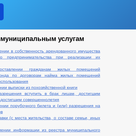
 муниципальным услугам
ении в собственность арендованного имущества
го предпринимательства при реализации их
ставлении гражданам жилых помещений
фонда по договорам найма жилых помещений
использования
ии выписки из похозяйственной книги
зрешения вступить в брак лицам, достигшим
е достигшим совершеннолетия
нии порубочного билета и (или) разрешения на
ов
вки (с места жительства, о составе семьи, иных
лении информации из реестра муниципального