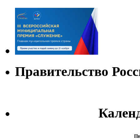
Правительство Рос
Кален
П