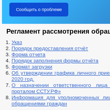
Сообщить о проблеме
Регламент рассмотрения обра
Указ
Порядок предоставления отчёт
Форма отчета
Порядок заполнения формы отчёта
Формат загрузки
Об утверждении графика личного прие
2020 год.
О назначении ответственного лица
порталом ССТУ.РФ»
Информация для уполномоченных ли
обращениями граждан