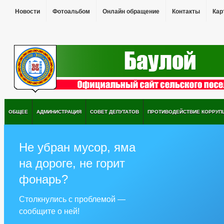
Новости
Фотоальбом
Онлайн обращение
Контакты
Кар
ОБЩЕЕ
АДМИНИСТРАЦИЯ
СОВЕТ ДЕПУТАТОВ
ПРОТИВОДЕЙСТВИЕ КОРРУП
Не убран мусор, яма
на дороге, не горит
фонарь?
Столкнулись с проблемой —
сообщите о ней!