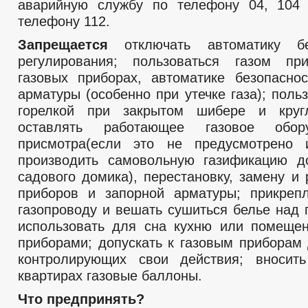
аварийную службу по телефону 04, 104
телефону 112.
Запрещается
отключать автоматику бе
регулирования; пользоваться газом пр
газовых приборах, автоматике безопасно
арматуры (особенно при утечке газа); поль
горелкой при закрытом шибере и круг
оставлять работающее газовое обор
присмотра(если это не предусмотрено и
производить самовольную газификацию д
садового домика), перестановку, замену и
приборов и запорной арматуры; прикреп
газопроводу и вешать сушиться белье над га
использовать для сна кухню или помеще
приборами; допускать к газовым приборам 
контролирующих свои действия; вносит
квартирах газовые баллоны.
Что предпринять?